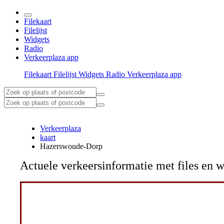
Filekaart
Filelijst
Widgets
Radio
Verkeerplaza app
Filekaart
Filelijst
Widgets
Radio
Verkeerplaza app
Verkeerplaza
kaart
Hazerswoude-Dorp
Actuele verkeersinformatie met files e