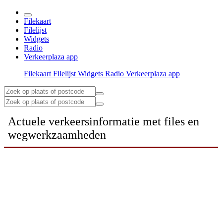
Filekaart
Filelijst
Widgets
Radio
Verkeerplaza app
Filekaart
Filelijst
Widgets
Radio
Verkeerplaza app
Actuele verkeersinformatie met files en
wegwerkzaamheden