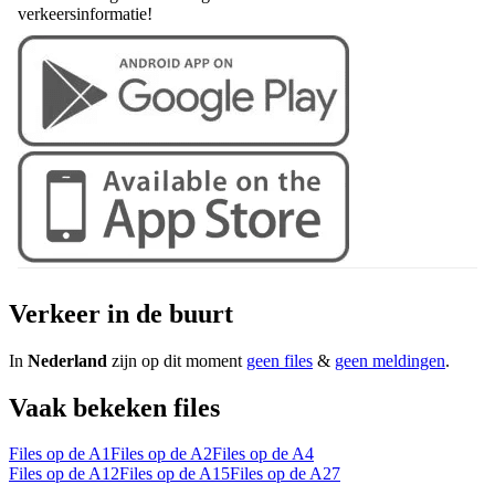
verkeersinformatie!
Verkeer in de buurt
In
Nederland
zijn op dit moment
geen files
&
geen meldingen
.
Vaak bekeken files
Files op de A1
Files op de A2
Files op de A4
Files op de A12
Files op de A15
Files op de A27