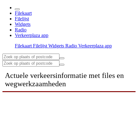
Filekaart
Filelijst
Widgets
Radio
Verkeerplaza app
Filekaart
Filelijst
Widgets
Radio
Verkeerplaza app
Actuele verkeersinformatie met files en
wegwerkzaamheden