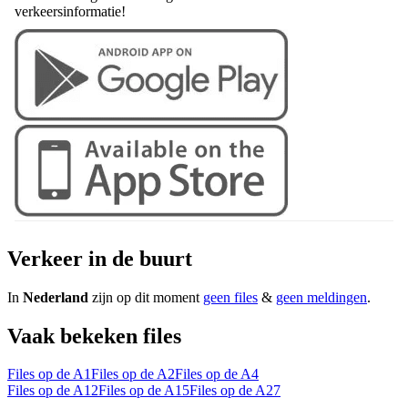
verkeersinformatie!
Verkeer in de buurt
In
Nederland
zijn op dit moment
geen files
&
geen meldingen
.
Vaak bekeken files
Files op de A1
Files op de A2
Files op de A4
Files op de A12
Files op de A15
Files op de A27