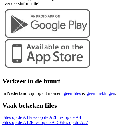
verkeersinformatie!
Verkeer in de buurt
In
Nederland
zijn op dit moment
geen files
&
geen meldingen
.
Vaak bekeken files
Files op de A1
Files op de A2
Files op de A4
Files op de A12
Files op de A15
Files op de A27