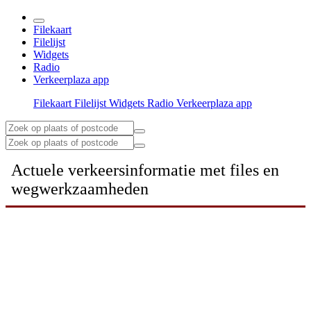
Filekaart
Filelijst
Widgets
Radio
Verkeerplaza app
Filekaart
Filelijst
Widgets
Radio
Verkeerplaza app
Actuele verkeersinformatie met files en
wegwerkzaamheden