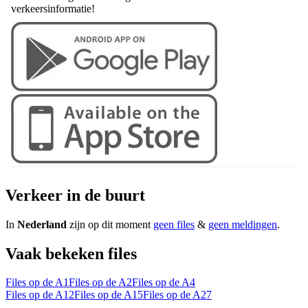
verkeersinformatie!
Verkeer in de buurt
In
Nederland
zijn op dit moment
geen files
&
geen meldingen
.
Vaak bekeken files
Files op de A1
Files op de A2
Files op de A4
Files op de A12
Files op de A15
Files op de A27