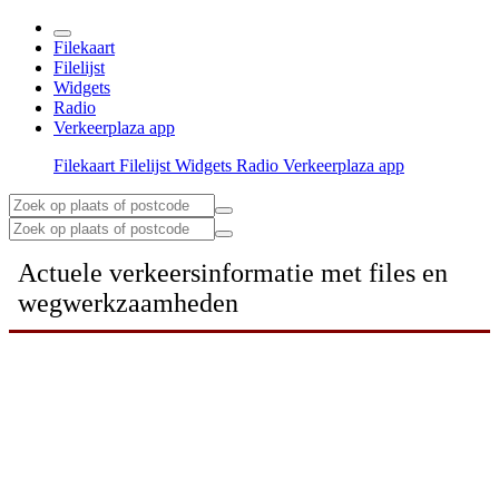
Filekaart
Filelijst
Widgets
Radio
Verkeerplaza app
Filekaart
Filelijst
Widgets
Radio
Verkeerplaza app
Actuele verkeersinformatie met files en
wegwerkzaamheden