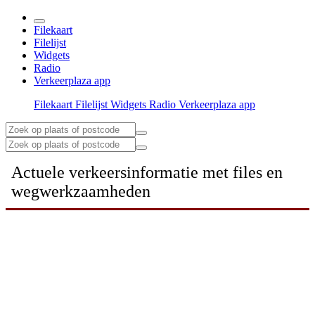
Filekaart
Filelijst
Widgets
Radio
Verkeerplaza app
Filekaart
Filelijst
Widgets
Radio
Verkeerplaza app
Actuele verkeersinformatie met files en
wegwerkzaamheden