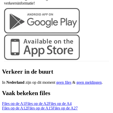
verkeersinformatie!
Verkeer in de buurt
In
Nederland
zijn op dit moment
geen files
&
geen meldingen
.
Vaak bekeken files
Files op de A1
Files op de A2
Files op de A4
Files op de A12
Files op de A15
Files op de A27