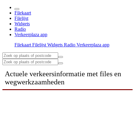
Filekaart
Filelijst
Widgets
Radio
Verkeerplaza app
Filekaart
Filelijst
Widgets
Radio
Verkeerplaza app
Actuele verkeersinformatie met files en
wegwerkzaamheden