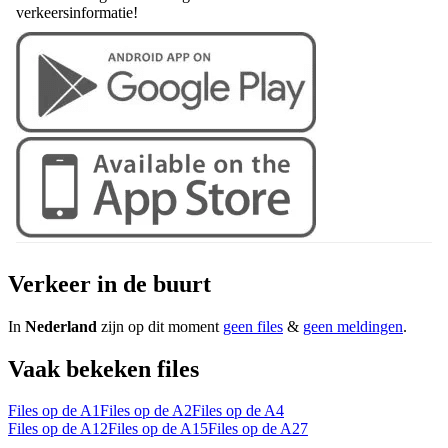
verkeersinformatie!
Verkeer in de buurt
In
Nederland
zijn op dit moment
geen files
&
geen meldingen
.
Vaak bekeken files
Files op de A1
Files op de A2
Files op de A4
Files op de A12
Files op de A15
Files op de A27