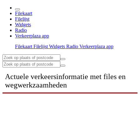
Filekaart
Filelijst
Widgets
Radio
Verkeerplaza app
Filekaart
Filelijst
Widgets
Radio
Verkeerplaza app
Actuele verkeersinformatie met files en
wegwerkzaamheden