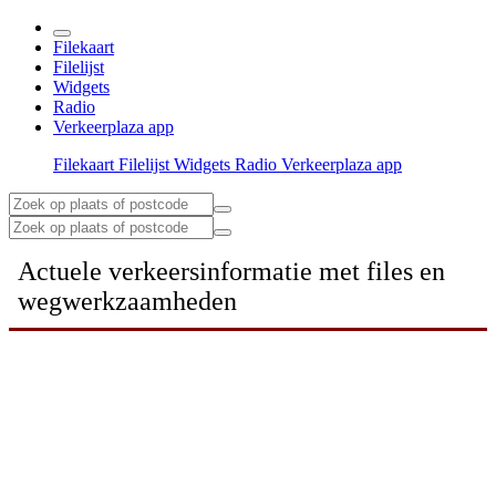
Filekaart
Filelijst
Widgets
Radio
Verkeerplaza app
Filekaart
Filelijst
Widgets
Radio
Verkeerplaza app
Actuele verkeersinformatie met files en
wegwerkzaamheden