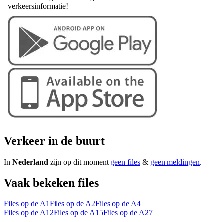
verkeersinformatie!
Verkeer in de buurt
In
Nederland
zijn op dit moment
geen files
&
geen meldingen
.
Vaak bekeken files
Files op de A1
Files op de A2
Files op de A4
Files op de A12
Files op de A15
Files op de A27