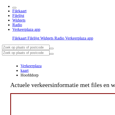
Filekaart
Filelijst
Widgets
Radio
Verkeerplaza app
Filekaart
Filelijst
Widgets
Radio
Verkeerplaza app
Verkeerplaza
kaart
Hoofddorp
Actuele verkeersinformatie met files e