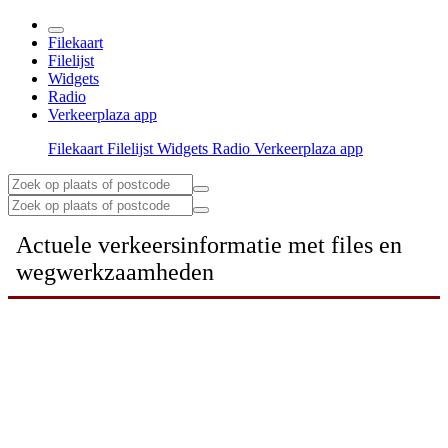
Filekaart
Filelijst
Widgets
Radio
Verkeerplaza app
Filekaart
Filelijst
Widgets
Radio
Verkeerplaza app
Actuele verkeersinformatie met files en
wegwerkzaamheden