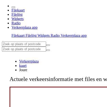
Filekaart
Filelijst
Widgets
Radio
Verkeerplaza app
Filekaart
Filelijst
Widgets
Radio
Verkeerplaza app
Verkeerplaza
kaart
Joure
Actuele verkeersinformatie met files e