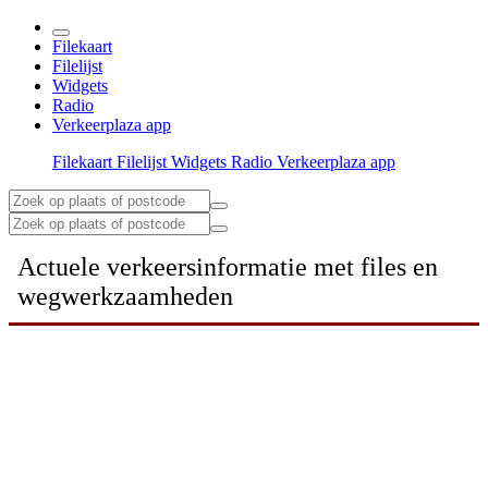
Filekaart
Filelijst
Widgets
Radio
Verkeerplaza app
Filekaart
Filelijst
Widgets
Radio
Verkeerplaza app
Actuele verkeersinformatie met files en
wegwerkzaamheden