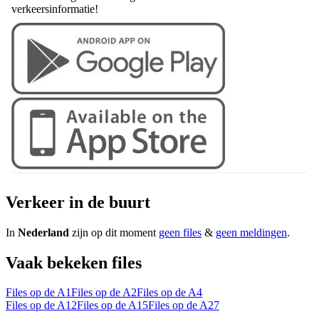
verkeersinformatie!
Verkeer in de buurt
In
Nederland
zijn op dit moment
geen files
&
geen meldingen
.
Vaak bekeken files
Files op de A1
Files op de A2
Files op de A4
Files op de A12
Files op de A15
Files op de A27