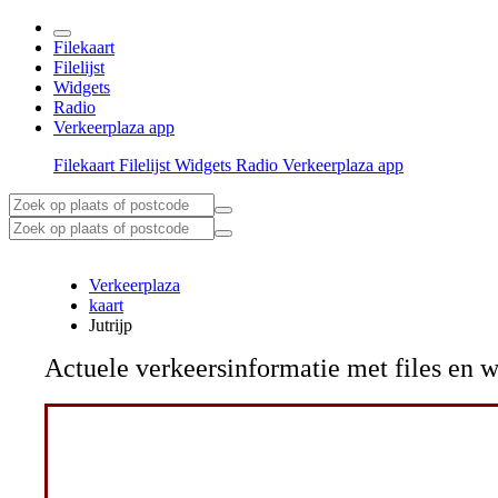
Filekaart
Filelijst
Widgets
Radio
Verkeerplaza app
Filekaart
Filelijst
Widgets
Radio
Verkeerplaza app
Verkeerplaza
kaart
Jutrijp
Actuele verkeersinformatie met files e