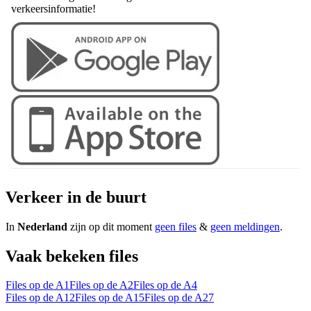
verkeersinformatie!
Verkeer in de buurt
In
Nederland
zijn op dit moment
geen files
&
geen meldingen
.
Vaak bekeken files
Files op de A1
Files op de A2
Files op de A4
Files op de A12
Files op de A15
Files op de A27