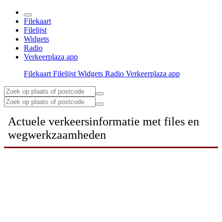
Filekaart
Filelijst
Widgets
Radio
Verkeerplaza app
Filekaart
Filelijst
Widgets
Radio
Verkeerplaza app
Actuele verkeersinformatie met files en
wegwerkzaamheden