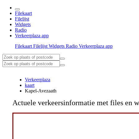
Filekaart
Filelijst
Widgets
Radio
Verkeerplaza app
Filekaart
Filelijst
Widgets
Radio
Verkeerplaza app
Verkeerplaza
kaart
Kapel-Avezaath
Actuele verkeersinformatie met files e