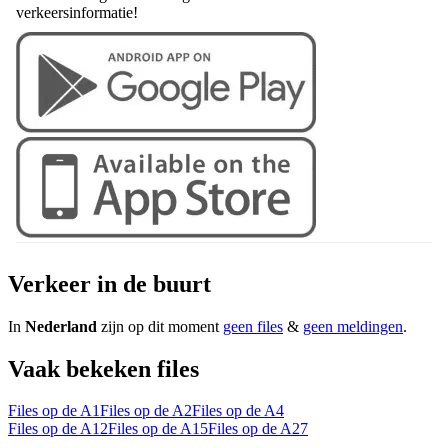
verkeersinformatie!
Verkeer in de buurt
In
Nederland
zijn op dit moment
geen files
&
geen meldingen
.
Vaak bekeken files
Files op de A1
Files op de A2
Files op de A4
Files op de A12
Files op de A15
Files op de A27