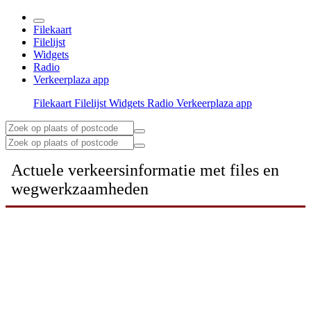
Filekaart
Filelijst
Widgets
Radio
Verkeerplaza app
Filekaart
Filelijst
Widgets
Radio
Verkeerplaza app
Actuele verkeersinformatie met files en
wegwerkzaamheden