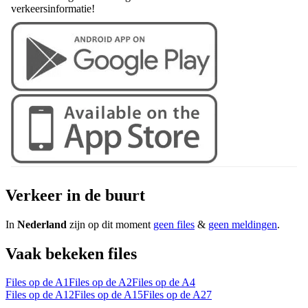
verkeersinformatie!
Verkeer in de buurt
In
Nederland
zijn op dit moment
geen files
&
geen meldingen
.
Vaak bekeken files
Files op de A1
Files op de A2
Files op de A4
Files op de A12
Files op de A15
Files op de A27