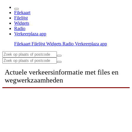
Filekaart
Filelijst
Widgets
Radio
Verkeerplaza app
Filekaart
Filelijst
Widgets
Radio
Verkeerplaza app
Actuele verkeersinformatie met files en
wegwerkzaamheden