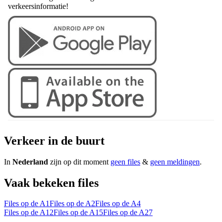
verkeersinformatie!
Verkeer in de buurt
In
Nederland
zijn op dit moment
geen files
&
geen meldingen
.
Vaak bekeken files
Files op de A1
Files op de A2
Files op de A4
Files op de A12
Files op de A15
Files op de A27