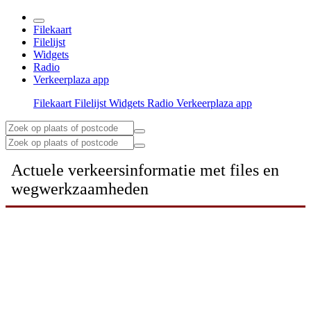
Filekaart
Filelijst
Widgets
Radio
Verkeerplaza app
Filekaart
Filelijst
Widgets
Radio
Verkeerplaza app
Actuele verkeersinformatie met files en
wegwerkzaamheden