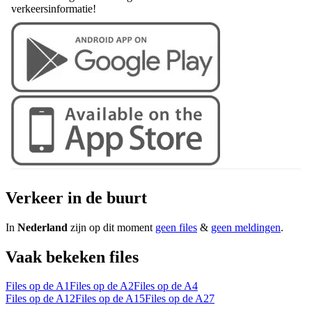
verkeersinformatie!
Verkeer in de buurt
In
Nederland
zijn op dit moment
geen files
&
geen meldingen
.
Vaak bekeken files
Files op de A1
Files op de A2
Files op de A4
Files op de A12
Files op de A15
Files op de A27