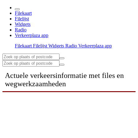
Filekaart
Filelijst
Widgets
Radio
Verkeerplaza app
Filekaart
Filelijst
Widgets
Radio
Verkeerplaza app
Actuele verkeersinformatie met files en
wegwerkzaamheden