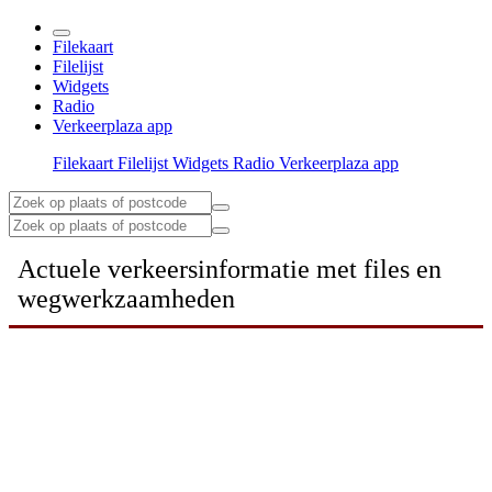
Filekaart
Filelijst
Widgets
Radio
Verkeerplaza app
Filekaart
Filelijst
Widgets
Radio
Verkeerplaza app
Actuele verkeersinformatie met files en
wegwerkzaamheden