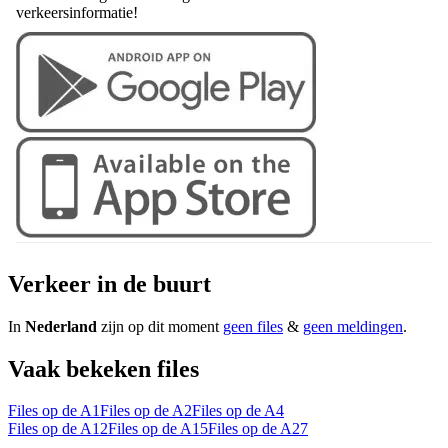
verkeersinformatie!
Verkeer in de buurt
In
Nederland
zijn op dit moment
geen files
&
geen meldingen
.
Vaak bekeken files
Files op de A1
Files op de A2
Files op de A4
Files op de A12
Files op de A15
Files op de A27