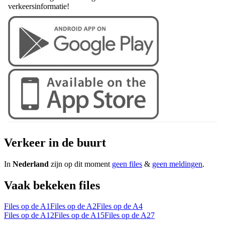
verkeersinformatie!
Verkeer in de buurt
In
Nederland
zijn op dit moment
geen files
&
geen meldingen
.
Vaak bekeken files
Files op de A1
Files op de A2
Files op de A4
Files op de A12
Files op de A15
Files op de A27