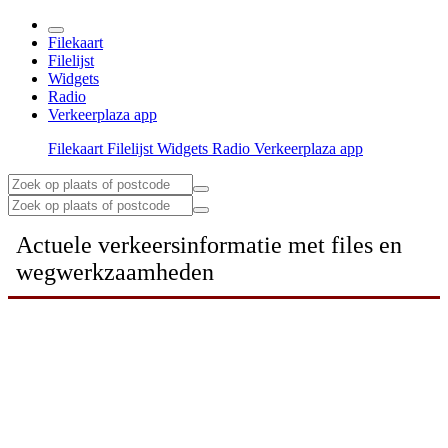
Filekaart
Filelijst
Widgets
Radio
Verkeerplaza app
Filekaart
Filelijst
Widgets
Radio
Verkeerplaza app
Actuele verkeersinformatie met files en
wegwerkzaamheden