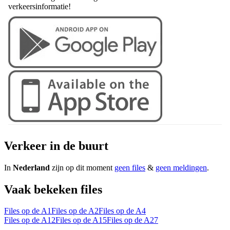
verkeersinformatie!
Verkeer in de buurt
In
Nederland
zijn op dit moment
geen files
&
geen meldingen
.
Vaak bekeken files
Files op de A1
Files op de A2
Files op de A4
Files op de A12
Files op de A15
Files op de A27