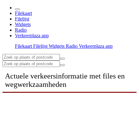
Filekaart
Filelijst
Widgets
Radio
Verkeerplaza app
Filekaart
Filelijst
Widgets
Radio
Verkeerplaza app
Actuele verkeersinformatie met files en
wegwerkzaamheden