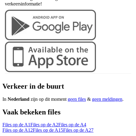
verkeersinformatie!
Verkeer in de buurt
In
Nederland
zijn op dit moment
geen files
&
geen meldingen
.
Vaak bekeken files
Files op de A1
Files op de A2
Files op de A4
Files op de A12
Files op de A15
Files op de A27