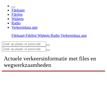
Filekaart
Filelijst
Widgets
Radio
Verkeerplaza app
Filekaart
Filelijst
Widgets
Radio
Verkeerplaza app
Actuele verkeersinformatie met files en
wegwerkzaamheden