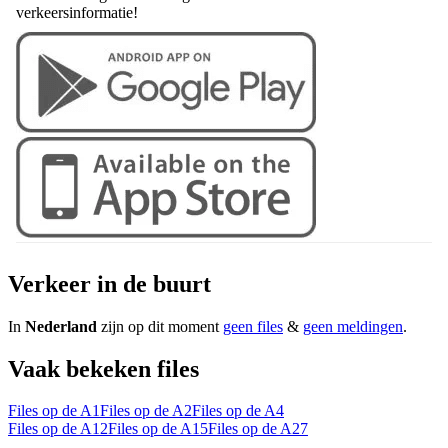
verkeersinformatie!
Verkeer in de buurt
In
Nederland
zijn op dit moment
geen files
&
geen meldingen
.
Vaak bekeken files
Files op de A1
Files op de A2
Files op de A4
Files op de A12
Files op de A15
Files op de A27