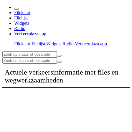
Filekaart
Filelijst
Widgets
Radio
Verkeerplaza app
Filekaart
Filelijst
Widgets
Radio
Verkeerplaza app
Actuele verkeersinformatie met files en
wegwerkzaamheden