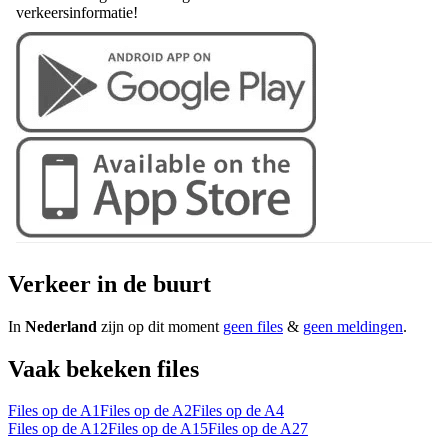
verkeersinformatie!
Verkeer in de buurt
In
Nederland
zijn op dit moment
geen files
&
geen meldingen
.
Vaak bekeken files
Files op de A1
Files op de A2
Files op de A4
Files op de A12
Files op de A15
Files op de A27