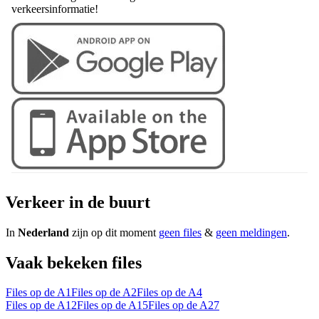
verkeersinformatie!
Verkeer in de buurt
In
Nederland
zijn op dit moment
geen files
&
geen meldingen
.
Vaak bekeken files
Files op de A1
Files op de A2
Files op de A4
Files op de A12
Files op de A15
Files op de A27