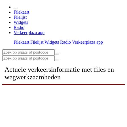
Filekaart
Filelijst
Widgets
Radio
Verkeerplaza app
Filekaart
Filelijst
Widgets
Radio
Verkeerplaza app
Actuele verkeersinformatie met files en
wegwerkzaamheden