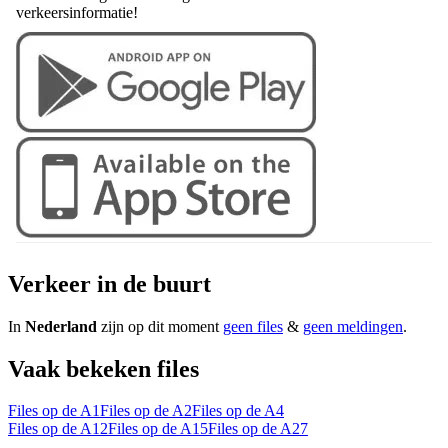
verkeersinformatie!
Verkeer in de buurt
In
Nederland
zijn op dit moment
geen files
&
geen meldingen
.
Vaak bekeken files
Files op de A1
Files op de A2
Files op de A4
Files op de A12
Files op de A15
Files op de A27