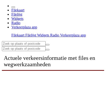
Filekaart
Filelijst
Widgets
Radio
Verkeerplaza app
Filekaart
Filelijst
Widgets
Radio
Verkeerplaza app
Actuele verkeersinformatie met files en
wegwerkzaamheden