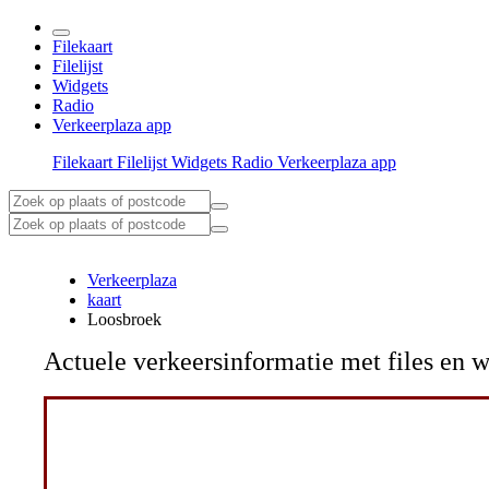
Filekaart
Filelijst
Widgets
Radio
Verkeerplaza app
Filekaart
Filelijst
Widgets
Radio
Verkeerplaza app
Verkeerplaza
kaart
Loosbroek
Actuele verkeersinformatie met files e