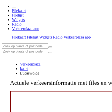
Filekaart
Filelijst
Widgets
Radio
Verkeerplaza app
Filekaart
Filelijst
Widgets
Radio
Verkeerplaza app
Verkeerplaza
kaart
Lucaswolde
Actuele verkeersinformatie met files e