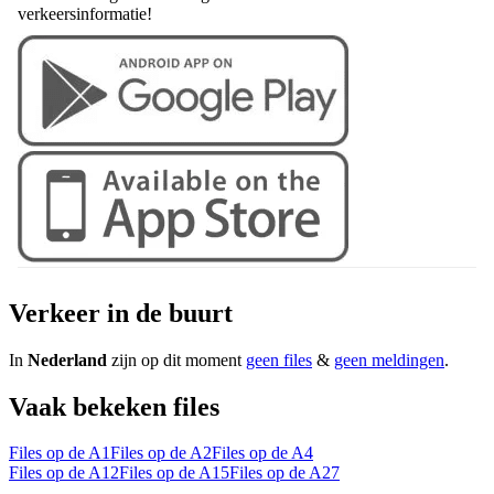
verkeersinformatie!
Verkeer in de buurt
In
Nederland
zijn op dit moment
geen files
&
geen meldingen
.
Vaak bekeken files
Files op de A1
Files op de A2
Files op de A4
Files op de A12
Files op de A15
Files op de A27