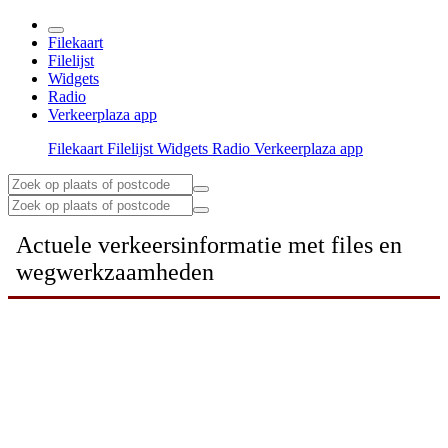
Filekaart
Filelijst
Widgets
Radio
Verkeerplaza app
Filekaart
Filelijst
Widgets
Radio
Verkeerplaza app
Actuele verkeersinformatie met files en
wegwerkzaamheden