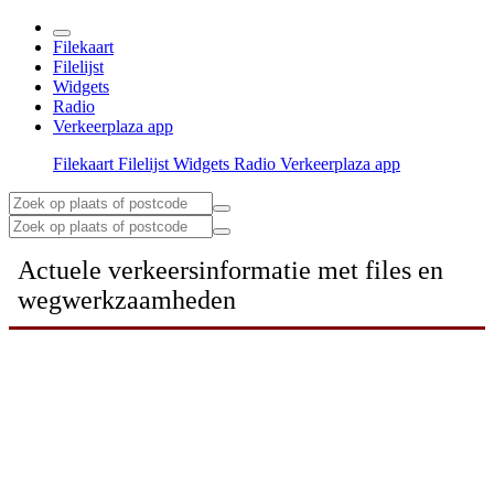
Filekaart
Filelijst
Widgets
Radio
Verkeerplaza app
Filekaart
Filelijst
Widgets
Radio
Verkeerplaza app
Actuele verkeersinformatie met files en
wegwerkzaamheden