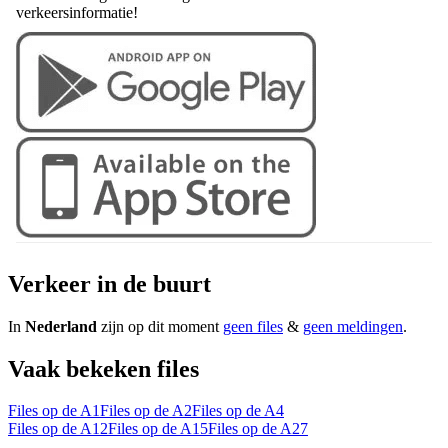
verkeersinformatie!
Verkeer in de buurt
In
Nederland
zijn op dit moment
geen files
&
geen meldingen
.
Vaak bekeken files
Files op de A1
Files op de A2
Files op de A4
Files op de A12
Files op de A15
Files op de A27