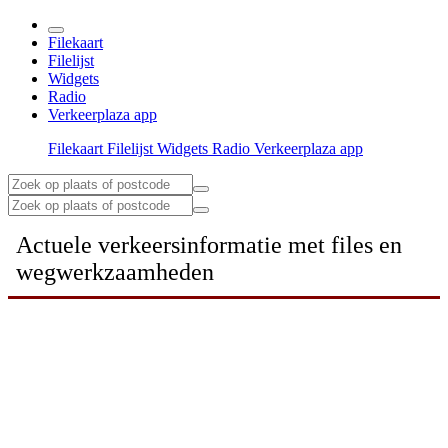
Filekaart
Filelijst
Widgets
Radio
Verkeerplaza app
Filekaart
Filelijst
Widgets
Radio
Verkeerplaza app
Actuele verkeersinformatie met files en
wegwerkzaamheden