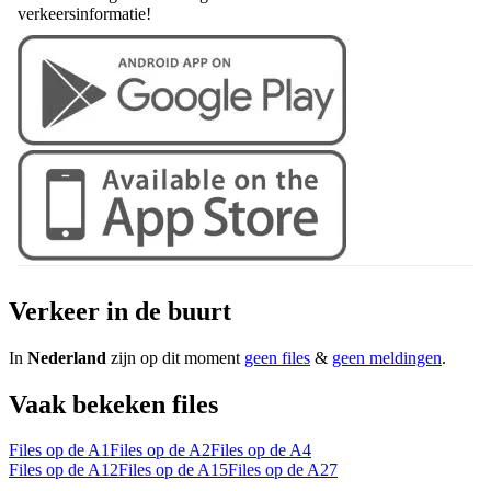
verkeersinformatie!
Verkeer in de buurt
In
Nederland
zijn op dit moment
geen files
&
geen meldingen
.
Vaak bekeken files
Files op de A1
Files op de A2
Files op de A4
Files op de A12
Files op de A15
Files op de A27