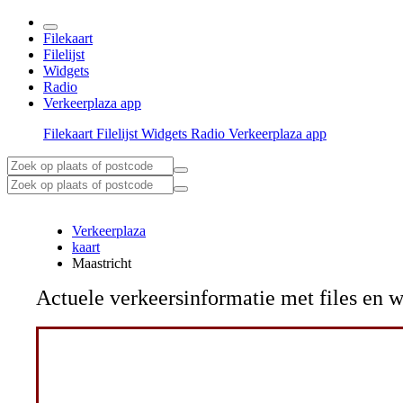
Filekaart
Filelijst
Widgets
Radio
Verkeerplaza app
Filekaart
Filelijst
Widgets
Radio
Verkeerplaza app
Verkeerplaza
kaart
Maastricht
Actuele verkeersinformatie met files e