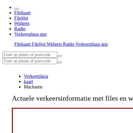
Filekaart
Filelijst
Widgets
Radio
Verkeerplaza app
Filekaart
Filelijst
Widgets
Radio
Verkeerplaza app
Verkeerplaza
kaart
Macharen
Actuele verkeersinformatie met files e