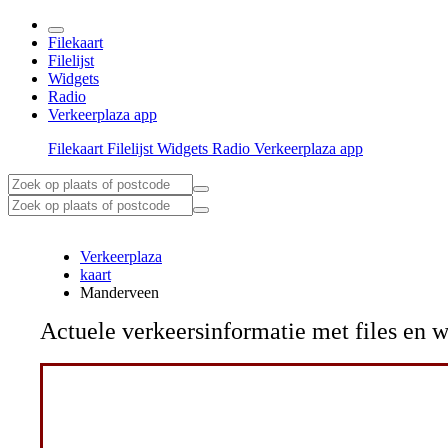
Filekaart
Filelijst
Widgets
Radio
Verkeerplaza app
Filekaart
Filelijst
Widgets
Radio
Verkeerplaza app
Verkeerplaza
kaart
Manderveen
Actuele verkeersinformatie met files e