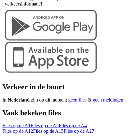
verkeersinformatie!
Verkeer in de buurt
In
Nederland
zijn op dit moment
geen files
&
geen meldingen
.
Vaak bekeken files
Files op de A1
Files op de A2
Files op de A4
Files op de A12
Files op de A15
Files op de A27