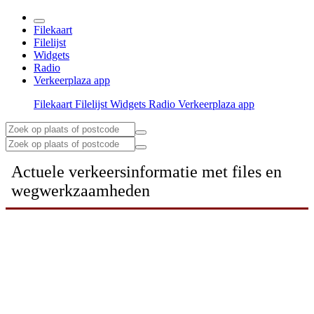
Filekaart
Filelijst
Widgets
Radio
Verkeerplaza app
Filekaart
Filelijst
Widgets
Radio
Verkeerplaza app
Actuele verkeersinformatie met files en
wegwerkzaamheden