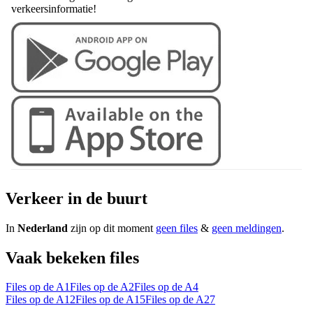
verkeersinformatie!
Verkeer in de buurt
In
Nederland
zijn op dit moment
geen files
&
geen meldingen
.
Vaak bekeken files
Files op de A1
Files op de A2
Files op de A4
Files op de A12
Files op de A15
Files op de A27