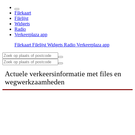
Filekaart
Filelijst
Widgets
Radio
Verkeerplaza app
Filekaart
Filelijst
Widgets
Radio
Verkeerplaza app
Actuele verkeersinformatie met files en
wegwerkzaamheden