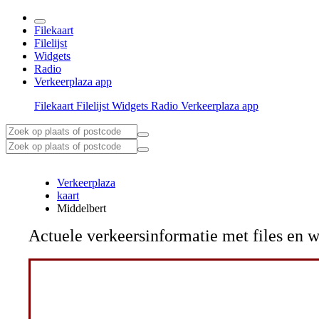
Filekaart
Filelijst
Widgets
Radio
Verkeerplaza app
Filekaart
Filelijst
Widgets
Radio
Verkeerplaza app
Verkeerplaza
kaart
Middelbert
Actuele verkeersinformatie met files e