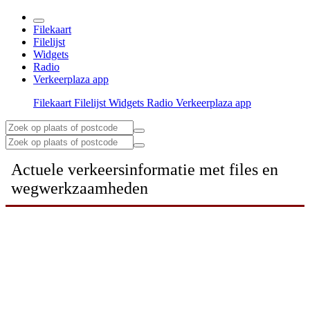
Filekaart
Filelijst
Widgets
Radio
Verkeerplaza app
Filekaart
Filelijst
Widgets
Radio
Verkeerplaza app
Actuele verkeersinformatie met files en
wegwerkzaamheden