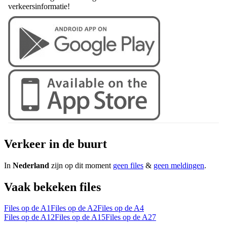
verkeersinformatie!
Verkeer in de buurt
In
Nederland
zijn op dit moment
geen files
&
geen meldingen
.
Vaak bekeken files
Files op de A1
Files op de A2
Files op de A4
Files op de A12
Files op de A15
Files op de A27