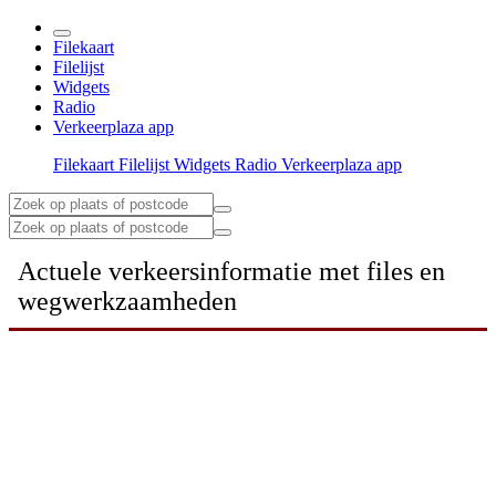
Filekaart
Filelijst
Widgets
Radio
Verkeerplaza app
Filekaart
Filelijst
Widgets
Radio
Verkeerplaza app
Actuele verkeersinformatie met files en
wegwerkzaamheden