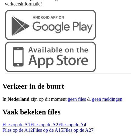
verkeersinformatie!
Verkeer in de buurt
In
Nederland
zijn op dit moment
geen files
&
geen meldingen
.
Vaak bekeken files
Files op de A1
Files op de A2
Files op de A4
Files op de A12
Files op de A15
Files op de A27