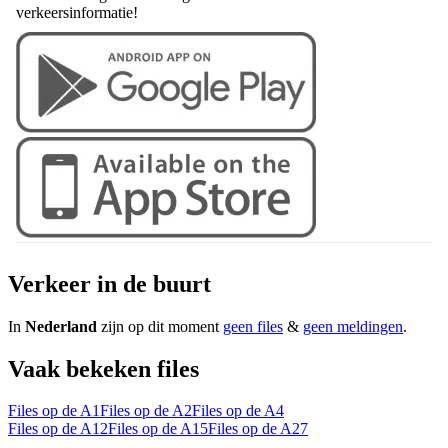
verkeersinformatie!
Verkeer in de buurt
In
Nederland
zijn op dit moment
geen files
&
geen meldingen
.
Vaak bekeken files
Files op de A1
Files op de A2
Files op de A4
Files op de A12
Files op de A15
Files op de A27