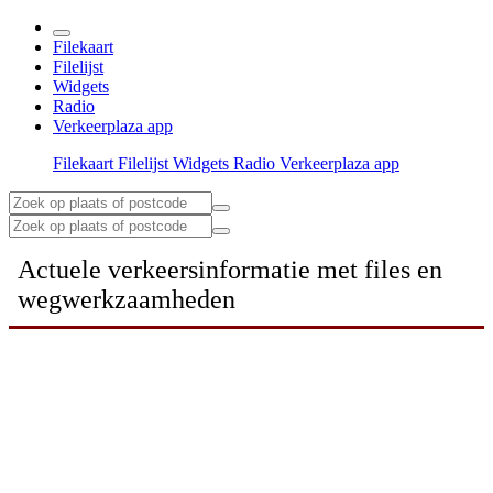
Filekaart
Filelijst
Widgets
Radio
Verkeerplaza app
Filekaart
Filelijst
Widgets
Radio
Verkeerplaza app
Actuele verkeersinformatie met files en
wegwerkzaamheden