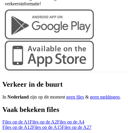
verkeersinformatie!
Verkeer in de buurt
In
Nederland
zijn op dit moment
geen files
&
geen meldingen
.
Vaak bekeken files
Files op de A1
Files op de A2
Files op de A4
Files op de A12
Files op de A15
Files op de A27