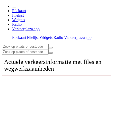
Filekaart
Filelijst
Widgets
Radio
Verkeerplaza app
Filekaart
Filelijst
Widgets
Radio
Verkeerplaza app
Actuele verkeersinformatie met files en
wegwerkzaamheden