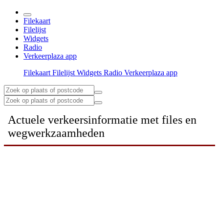
Filekaart
Filelijst
Widgets
Radio
Verkeerplaza app
Filekaart
Filelijst
Widgets
Radio
Verkeerplaza app
Actuele verkeersinformatie met files en
wegwerkzaamheden