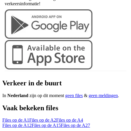
verkeersinformatie!
Verkeer in de buurt
In
Nederland
zijn op dit moment
geen files
&
geen meldingen
.
Vaak bekeken files
Files op de A1
Files op de A2
Files op de A4
Files op de A12
Files op de A15
Files op de A27