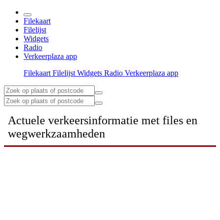
Filekaart
Filelijst
Widgets
Radio
Verkeerplaza app
Filekaart
Filelijst
Widgets
Radio
Verkeerplaza app
Actuele verkeersinformatie met files en
wegwerkzaamheden