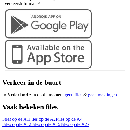
verkeersinformatie!
Verkeer in de buurt
In
Nederland
zijn op dit moment
geen files
&
geen meldingen
.
Vaak bekeken files
Files op de A1
Files op de A2
Files op de A4
Files op de A12
Files op de A15
Files op de A27