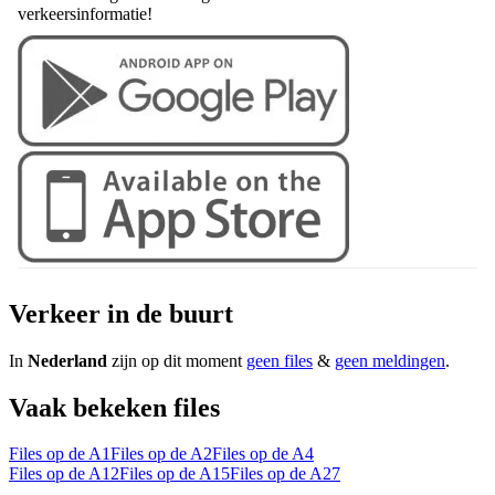
verkeersinformatie!
Verkeer in de buurt
In
Nederland
zijn op dit moment
geen files
&
geen meldingen
.
Vaak bekeken files
Files op de A1
Files op de A2
Files op de A4
Files op de A12
Files op de A15
Files op de A27