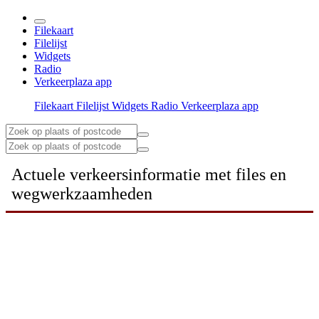
Filekaart
Filelijst
Widgets
Radio
Verkeerplaza app
Filekaart
Filelijst
Widgets
Radio
Verkeerplaza app
Actuele verkeersinformatie met files en
wegwerkzaamheden