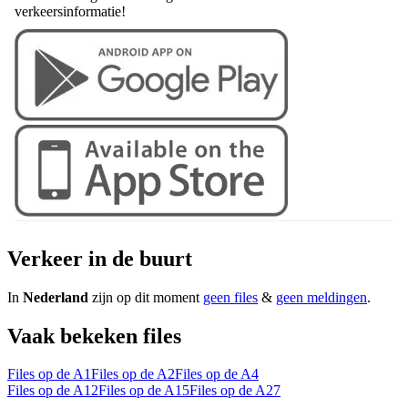
verkeersinformatie!
Verkeer in de buurt
In
Nederland
zijn op dit moment
geen files
&
geen meldingen
.
Vaak bekeken files
Files op de A1
Files op de A2
Files op de A4
Files op de A12
Files op de A15
Files op de A27