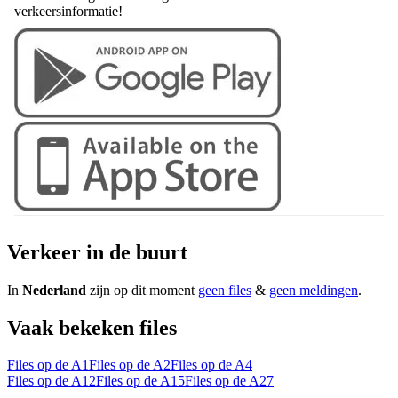
verkeersinformatie!
Verkeer in de buurt
In
Nederland
zijn op dit moment
geen files
&
geen meldingen
.
Vaak bekeken files
Files op de A1
Files op de A2
Files op de A4
Files op de A12
Files op de A15
Files op de A27