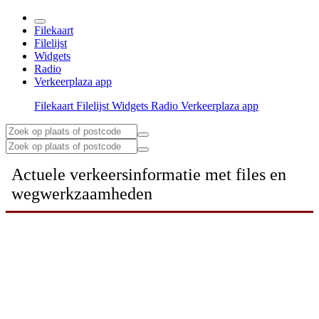
Filekaart
Filelijst
Widgets
Radio
Verkeerplaza app
Filekaart
Filelijst
Widgets
Radio
Verkeerplaza app
Actuele verkeersinformatie met files en
wegwerkzaamheden