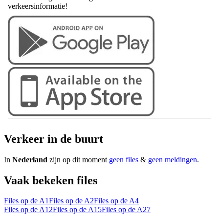
verkeersinformatie!
Verkeer in de buurt
In
Nederland
zijn op dit moment
geen files
&
geen meldingen
.
Vaak bekeken files
Files op de A1
Files op de A2
Files op de A4
Files op de A12
Files op de A15
Files op de A27