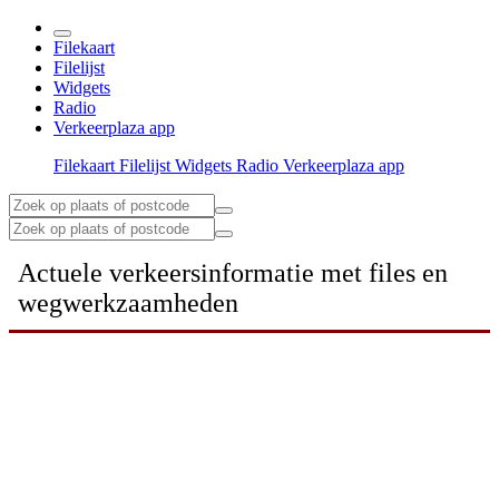
Filekaart
Filelijst
Widgets
Radio
Verkeerplaza app
Filekaart
Filelijst
Widgets
Radio
Verkeerplaza app
Actuele verkeersinformatie met files en
wegwerkzaamheden