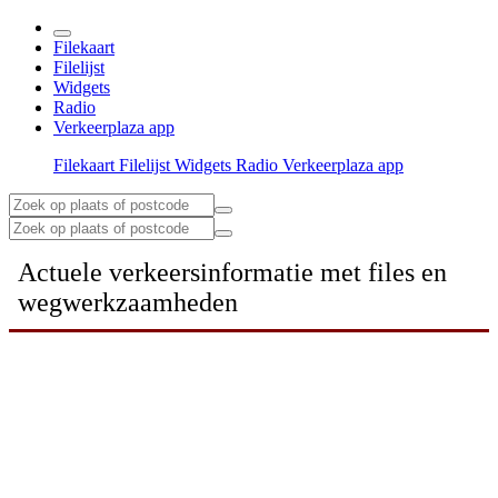
Filekaart
Filelijst
Widgets
Radio
Verkeerplaza app
Filekaart
Filelijst
Widgets
Radio
Verkeerplaza app
Actuele verkeersinformatie met files en
wegwerkzaamheden