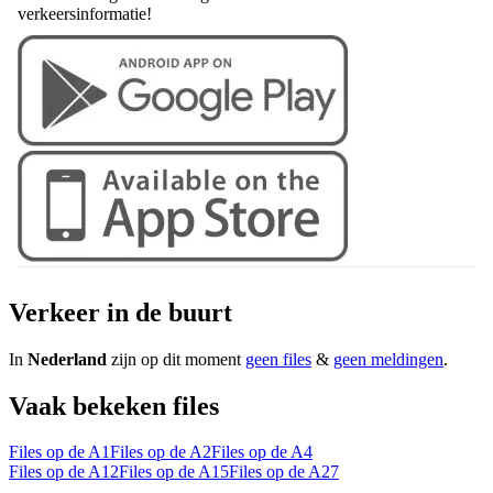
verkeersinformatie!
Verkeer in de buurt
In
Nederland
zijn op dit moment
geen files
&
geen meldingen
.
Vaak bekeken files
Files op de A1
Files op de A2
Files op de A4
Files op de A12
Files op de A15
Files op de A27